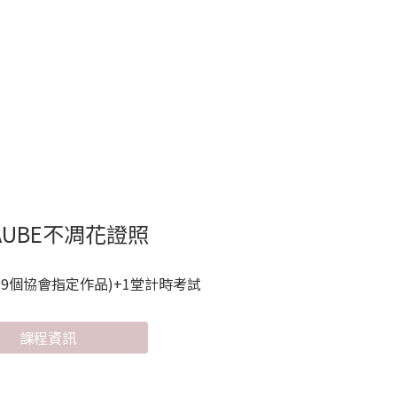
AUBE不凋花證照
含9個協會指定作品)+1堂計時考試
課程資訊