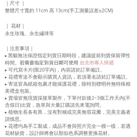
｜尺寸
｜
整體尺寸寬約 11cm 高 13cm
(手工測量誤差±2CM)
｜ 花材
｜
永生玫瑰、永生繡球等
｜注意事項｜
黑貓無法保證指定到貨日期時段，建議提前到貨保留彈性
▸
若需要指定到貨日期可使用
台北市專人快遞
時間
。
可代寫卡片(限20字內)，內容請於訂單備註。
▸
花禮寄送不會顯示購買人資訊，若須署名請於訂單備註。
▸
寄送皆為紙箱包裹才能保護花禮，除特別標明外無特殊精
▸
美禮盒包裝
。
賣場皆無現貨採接單製作，下單付款後2~3個工作天內(不
▸
含假日)出貨，急單與大量訂購請先來電詢問。
植物生長各有異，沒有對稱或完美無瑕花瓣，完美主義者
▸
請慎思。
花禮均為手工製成，成品不會與照片完全一模一樣，若遇
▸
花材缺貨，設計師將會以類似色系調整更換花材。