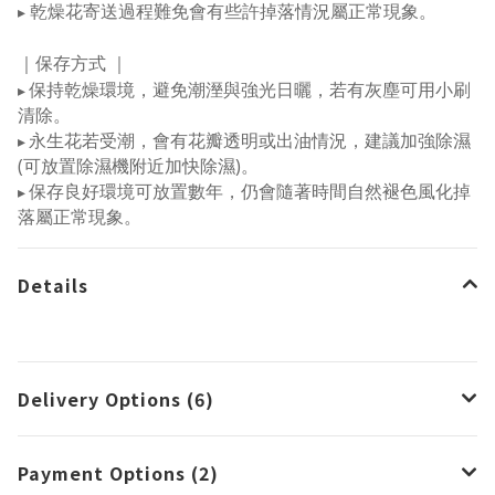
乾燥花寄送過程難免會有些許掉落情況屬正常現象。
▸
｜保存方式
｜
保持乾燥環境，避免潮溼與強光日曬，若有灰塵可用小刷
▸
清除。
永生花若受潮，會有花瓣透明或出油情況，建議加強除濕
▸
(可放置除濕機附近加快除濕)。
保存良好環境可放置數年，仍會隨著時間自然褪色風化掉
▸
落屬正常現象。
Details
Delivery Options (6)
Payment Options (2)