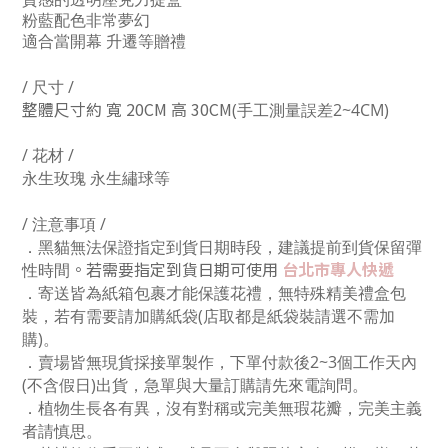
質感的透明壓克力提盒
粉藍配色非常夢幻
適合當開幕 升遷等贈禮
/ 尺寸 /
整體尺寸
​約 寬 20CM 高 30CM
(手工測量誤差2~4CM)
/ 花材 /
永生玫瑰 永生繡球等
/ 注意事項 /
．黑貓無法保證指定到貨日期時段，建議提前到貨保留彈
。若需要指定到貨日期可使用
台北市專人快遞
性時間
．寄送皆為紙箱包裹才能保護花禮，無特殊精美禮盒包
裝，若有需要請加購紙袋
(店取
都是紙袋裝
請選不需加
購
)
。
．賣場皆無現貨採接單製作，下單付款後2~3個工作天內
(不含假日)出貨，急單與大量訂購請先來電詢問。
．植物生長各有異，沒有對稱或完美無瑕花瓣，完美主義
者請慎思。