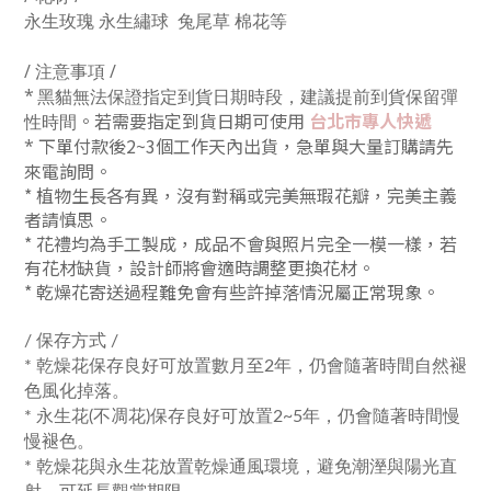
永生玫瑰 永生繡球 兔尾草 棉花等
/
注意事項 /
*
黑貓無法保證指定到貨日期時段，建議提前到貨保留彈
。若需要指定到貨日期可使用
台北市專人快遞
性時間
下單付款後2~3個工作天內出貨，急單與大量訂購請先
*
來電詢問。
*
植物生長各有異，沒有對稱或完美無瑕花瓣
，完美主義
者請慎思。
*
花禮均為手工製成，成品不會與照片完全一模一樣，若
有花材缺貨，設計師將會適時調整更換花材。
*
乾燥花寄送過程難免會有些許掉落情況屬正常現象。
/ 保存方式 /
*
乾燥花保存良好可放置數月至2年，仍會隨著時間自然褪
色風化掉落。
*
永生花(不凋花)保存良好可放置2~5年，仍會隨著時間慢
慢褪色。
* 乾燥花與永生花放置乾燥通風環境，避免潮溼與陽光直