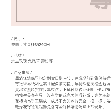
/ 尺寸 /
整體尺寸直徑約24CM
/ 花材 /
永生玫瑰 兔尾草 壽松等
/ 注意事項 /
．黑貓無法保證指定到貨日期時段，建議提前到貨保留彈
．寄送皆為紙箱包裹才能保護花禮，無特殊精美禮盒包裝
．賣場皆無現貨採接單製作，下單付款後2~3個工作天內
．植物生長各有異，沒有對稱或完美無瑕花瓣，完美主義
．花禮均為手工製成，成品不會與照片完全一模一樣，若
．乾燥花寄送過程難免會有些許掉落情況屬正常現象。