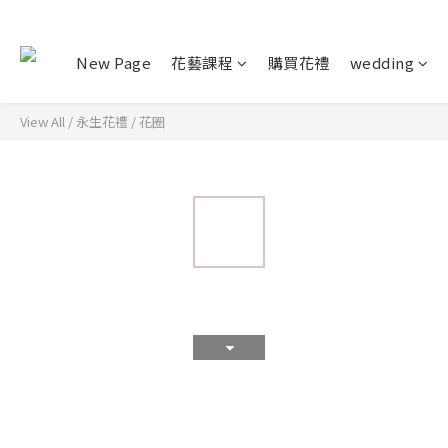
New Page
花藝課程
購買花禮
wedding
View All
/
永生花禮
/
花圈