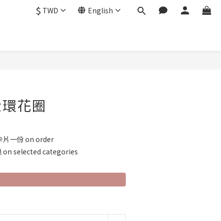
$
TWD
English
金環花圈
份 on order
selected categories