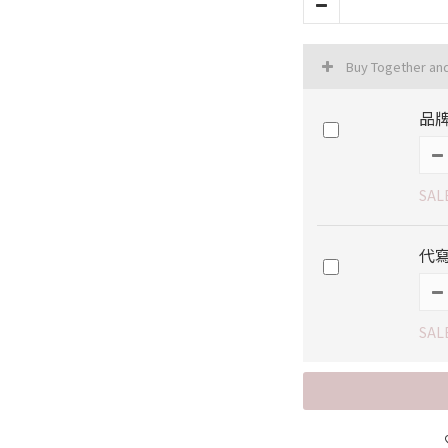
Buy Together an
品牌
SAL
代寫
SAL