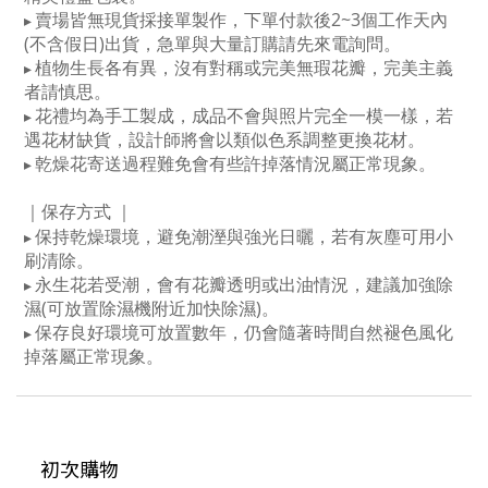
賣場皆無現貨採接單製作，下單付款後2~3個工作天內
▸
(不含假日)出貨，急單與大量訂購請先來電詢問。
植物生長各有異，沒有對稱或完美無瑕花瓣，完美主義
▸
者請慎思。
花禮均為手工製成，成品不會與照片完全一模一樣，若
▸
遇花材缺貨，設計師將會以類似色系調整更換花材。
乾燥花寄送過程難免會有些許掉落情況屬正常現象。
▸
｜保存方式
｜
保持乾燥環境，避免潮溼與強光日曬，若有灰塵可用小
▸
刷清除。
永生花若受潮，會有花瓣透明或出油情況，建議加強除
▸
濕(可放置除濕機附近加快除濕)。
保存良好環境可放置數年，仍會隨著時間自然褪色風化
▸
掉落屬正常現象。
初次購物