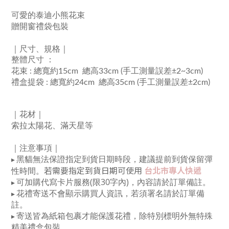
可愛的泰迪小熊花束
贈開窗禮袋包裝
｜
尺寸、規格
｜
整體尺寸
​
：
花束 : 總
寬
約15
cm 總高33cm (手工測量誤差±2~3cm)
禮盒提袋 : 總
寬
約24
cm 總高35cm (手工測量誤差±2cm)
｜
花材
｜
索拉太陽花、滿天星
等
｜注意事項｜
黑貓無法保證指定到貨日期時段，建議提前到貨保留彈
▸
若需要指定到貨日期可使用
台北市專人快遞
性時間
。
可加購代寫卡片服務(限30字內)，內容請於訂單備註。
▸
花禮寄送不會顯示購買人資訊，若須署名請於訂單備
▸
註。
寄送皆為紙箱包裹才能保護花禮，除特別標明外無特殊
▸
精美禮盒包裝
。