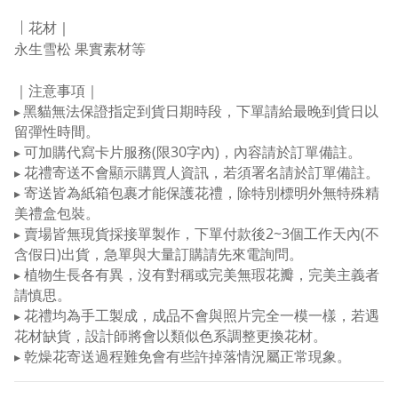
｜
花材
｜
永生雪松 果實素材等
｜注意事項｜
黑貓無法保證指定到貨日期時段，下單請給最晚到貨日以
▸
留彈性時間
。
可加購代寫卡片服務(限30字內)，內容請於訂單備註。
▸
花禮寄送不會顯示購買人資訊，若須署名請於訂單備註。
▸
寄送皆為紙箱包裹才能保護花禮，除特別標明外無特殊精
▸
美禮盒包裝
。
賣場皆無現貨採接單製作，下單付款後2~3個工作天內(不
▸
含假日)出貨，急單與大量訂購請先來電詢問。
植物生長各有異，沒有對稱或完美無瑕花瓣，完美主義者
▸
請慎思。
花禮均為手工製成，成品不會與照片完全一模一樣，若遇
▸
花材缺貨，設計師將會以類似色系調整更換花材。
乾燥花寄送過程難免會有些許掉落情況屬正常現象。
▸