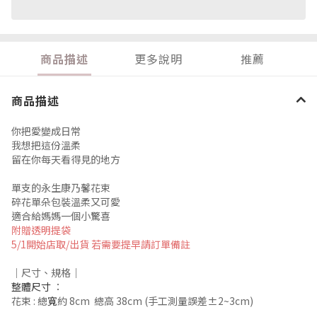
商品描述
更多說明
推薦
商品描述
你把愛變成日常
我想把這份溫柔
留在你每天看得見的地方
單支的永生康乃馨花束
碎花單朵包裝溫柔又可愛
適合給媽媽一個小驚喜
附贈透明提袋
5/1開始店取/出貨 若需要提早請訂單備註
｜
尺寸、規格
｜
整體尺寸
​
：
花束 : 總
寬
約 8
cm 總高 38cm (手工測量誤差±2~3cm)