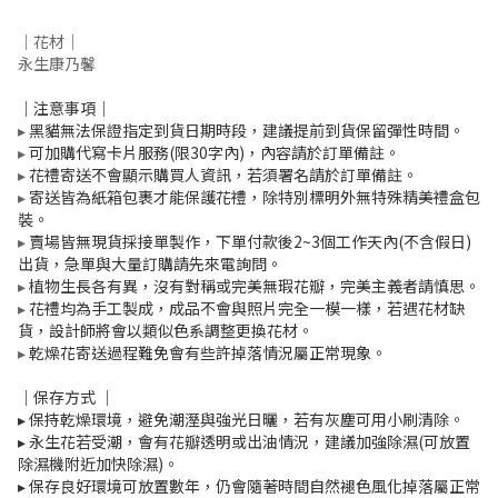
｜
花材
｜
永生康乃馨
｜注意事項｜
▸
黑貓無法保證指定到貨日期時段，建議提前到貨保留彈性時間
。
▸
可加購代寫卡片服務(限30字內)，內容請於訂單備註。
▸
花禮寄送不會顯示購買人資訊，若須署名請於訂單備註。
▸
寄送皆為紙箱包裹才能保護花禮，除特別標明外無特殊精美禮盒包
裝
。
▸
賣場皆無現貨採接單製作，下單付款後2~3個工作天內(不含假日)
出貨，急單與大量訂購請先來電詢問。
▸
植物生長各有異，沒有對稱或完美無瑕花瓣，完美主義者請慎思。
▸
花禮均為手工製成，成品不會與照片完全一模一樣，若遇花材缺
貨，設計師將會以類似色系調整更換花材。
▸
乾燥花寄送過程難免會有些許掉落情況屬正常現象。
｜保存方式
｜
▸
保持乾燥環境，避免潮溼與強光日曬，若有灰塵可用小刷清除。
▸
永生花若受潮，會有花瓣透明或出油情況，建議加強除濕(可放置
除濕機附近加快除濕)。
▸
保存良好環境可放置數年，仍會隨著時間自然褪色風化掉落屬正常