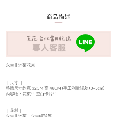
商品描述
永生非洲菊花束
｜尺寸
｜
整體尺寸
​約寬 32CM 高 48CM
(手工測量誤差±3~5cm)
內容物：花束*1 空白卡片*1
｜
花材
｜
永生非洲菊、永生繡球
等