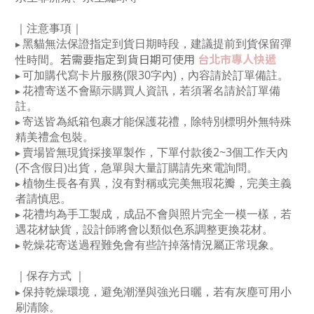
｜注意事項｜
黑貓無法保證指定到貨日期時段，建議提前到貨保留彈
▸
若需要指定到貨日期可使用
台北市專人快遞
性時間
。
可加購代寫卡片服務(限30字內)，內容請於訂單備註。
▸
花禮寄送不會顯示購買人資訊，若須署名請於訂單備
▸
註。
寄送皆為紙箱包裹才能保護花禮，除特別標明外無特殊
▸
精美禮盒包裝
。
賣場皆無現貨採接單製作，下單付款後2~3個工作天內
▸
(不含假日)出貨，急單與大量訂購請先來電詢問。
植物生長各有異，沒有對稱或完美無瑕花瓣，完美主義
▸
者請慎思。
花禮均為手工製成，成品不會與照片完全一模一樣，若
▸
遇花材缺貨，設計師將會以類似色系調整更換花材。
乾燥花寄送過程難免會有些許掉落情況屬正常現象。
▸
｜保存方式
｜
保持乾燥環境，避免潮溼與強光日曬，若有灰塵可用小
▸
刷清除。